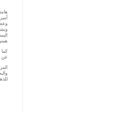
هامت
أمير
وعضو
ونشط
اليمن
همتر
كما 
عن ال
المر
والب
للذه