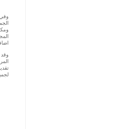
وفي 
الجم
ومكو
المج
اضاف
وقد 
المر
تقدي
لجمي