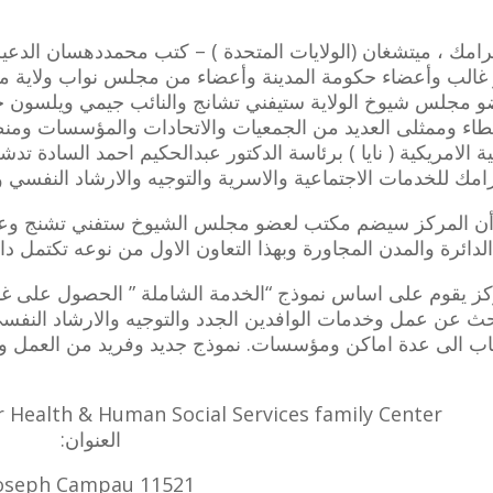
رامك ، ميتشغان (الولايات المتحدة ) – كتب محمددهسان الدع
 غالب وأعضاء حكومة المدينة وأعضاء من مجلس نواب ولاية م
 مجلس شيوخ الولاية ستيفني تشانج والنائب جيمي ويلسون جونيو
اء وممثلى العديد من الجمعيات والاتحادات والمؤسسات ومنظم
ية الامريكية ( نايا ) برئاسة الدكتور عبدالحكيم احمد السادة ت
امك للخدمات الاجتماعية والاسرية والتوجيه والارشاد النفسي
و
أن المركز سيضم مكتب لعضو مجلس الشيوخ ستفني تشنج وع
دائرة والمدن المجاورة وبهذا التعاون الاول من نوعه تكتمل دائر
كز يقوم على اساس نموذج “الخدمة الشاملة ” الحصول على غال
حث عن عمل وخدمات الوافدين الجدد والتوجيه والارشاد النفس
اب الى عدة اماكن ومؤسسات. نموذج جديد وفريد من العمل وال
العنوان:
oseph Campau 11521