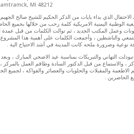
amtramck, MI 48212
الاحتفال الذي بداء بايات من الذكر الحكيم للشيخ صالح الجهيم
عية الوطنية اليمنية الامريكية كلمة رحب من خلالها بجميع ال
نات وعمل المكتب الجديد ، ثم توالت الكلمات من قبل عمدة ا
تمعي والناشطين ، وأجمعت الكلمات على أهمية هذا المشروع ا
ة نوعية وضرورة ملحه كانت المدينة في أشد الاحتياج الية .
تبودلت التهاني والتبريكات بمناسبة عيد الاضحي المبارك ، وبع
كز ، والاستماع من قبل الدكتور السادة وطاقم العمل بالمركز
م الاطعمة والمقبلات والحلويات والعصائر والفواكه ، لجميع الح
ع الحاضرين .